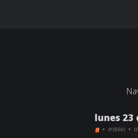
Nav
lunes 23 
•
#18661
• 11