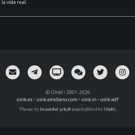
la vida real.
RSS
¡Mándame un email!
¡Nuestro canal en Telegram!
Oink! TV
Charla con nosot
Twitter
I
© Oink! • 2001-2026
oink.es
•
oink.elrellano.com
•
oink.in
•
oink.wtf
Theme by
beautiful-jekyll
(unjekyllified by
Oink!
)