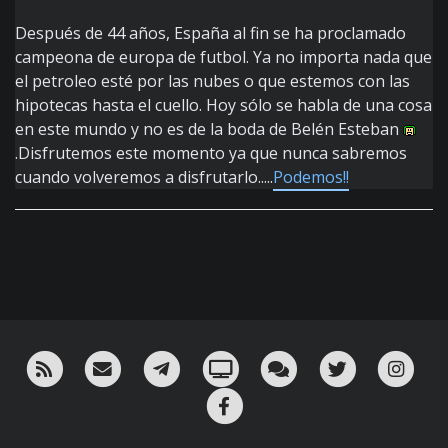
Después de 44 años, España al fin se ha proclamado
campeona de europa de futbol. Ya no importa nada que
el petroleo esté por las nubes o que estemos con las
hipotecas hasta el cuello. Hoy sólo se habla de una cosa
en este mundo y no es de la boda de Belén Esteban
.Disfrutemos este momento ya que nunca sabremos
cuando volveremos a disfrutarlo.....
Podemos!!
RSS
¡Mándame un email!
¡Nuestro canal en Telegram!
Oink! TV
Charla con nosotros 
Twitter
Ins
Facebook