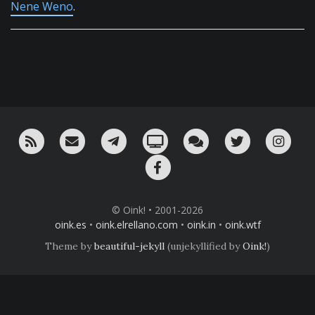
Nene Weno
.
RSS
¡Mándame un email!
¡Nuestro canal en Telegram!
Oink! TV
Charla con nosotros 
Twitter
Ins
Facebook
© Oink! • 2001-2026
oink.es
•
oink.elrellano.com
•
oink.in
•
oink.wtf
Theme by
beautiful-jekyll
(unjekyllified by
Oink!
)