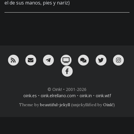
el de sus manos, pies y nariz)
RSS
¡Mándame un email!
¡Nuestro canal en Telegram!
Oink! TV
Charla con nosotros 
Twitter
Ins
Facebook
© Oink! • 2001-2026
oink.es
•
oink.elrellano.com
•
oink.in
•
oink.wtf
Theme by
beautiful-jekyll
(unjekyllified by
Oink!
)