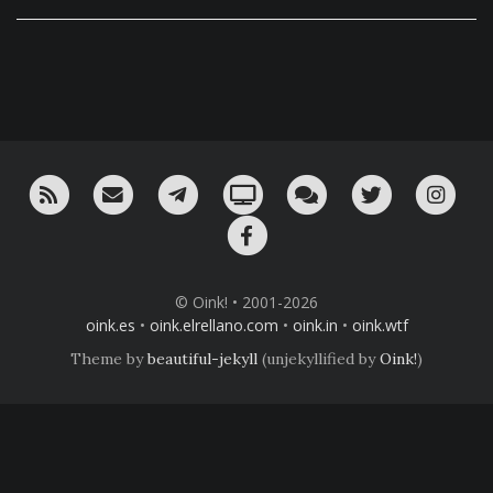
RSS
¡Mándame un email!
¡Nuestro canal en Telegram!
Oink! TV
Charla con nosotros 
Twitter
Ins
Facebook
© Oink! • 2001-2026
oink.es
•
oink.elrellano.com
•
oink.in
•
oink.wtf
Theme by
beautiful-jekyll
(unjekyllified by
Oink!
)