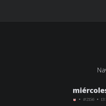
Nav
miércoles
•
#2156
• 13