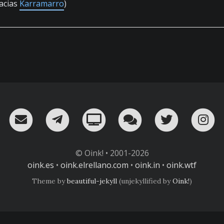
acias
Karramarro
)
RSS
¡Mándame un email!
¡Nuestro canal en Telegram!
Oink! TV
Charla con nosot
Twitter
I
© Oink! • 2001-2026
oink.es
•
oink.elrellano.com
•
oink.in
•
oink.wtf
Theme by
beautiful-jekyll
(unjekyllified by
Oink!
)