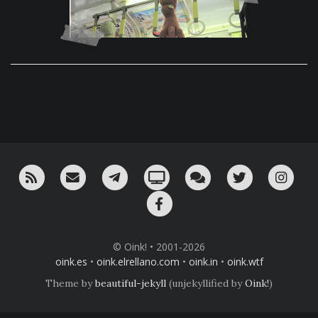
RSS
¡Mándame un email!
¡Nuestro canal en Telegram!
Oink! TV
Charla con nosotros 
Twitter
Ins
Facebook
© Oink! • 2001-2026
oink.es
•
oink.elrellano.com
•
oink.in
•
oink.wtf
Theme by
beautiful-jekyll
(unjekyllified by
Oink!
)