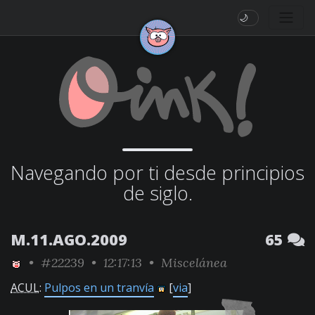
🌙
Navegando por ti desde principios
de siglo.
M.11.AGO.2009
65
•
#22239
• 12:17:13 •
Miscelánea
ACUL
:
Pulpos en un tranvía
[
via
]