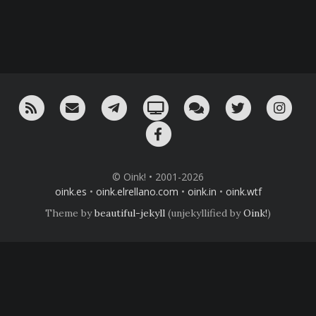
RSS
¡Mándame un email!
¡Nuestro canal en Telegram!
Oink! TV
Charla con nosotros 
Twitter
Ins
Facebook
© Oink! • 2001-2026
oink.es
•
oink.elrellano.com
•
oink.in
•
oink.wtf
Theme by
beautiful-jekyll
(unjekyllified by
Oink!
)