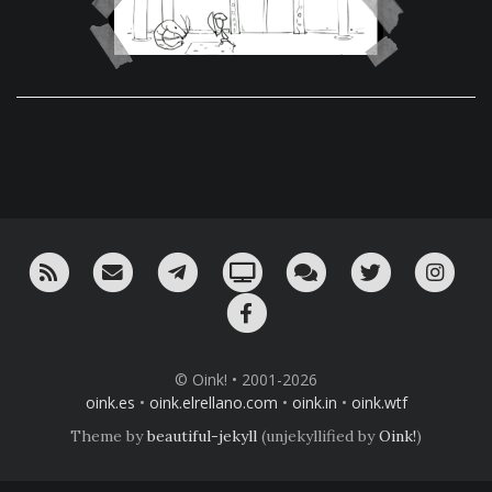
RSS
¡Mándame un email!
¡Nuestro canal en Telegram!
Oink! TV
Charla con nosotros 
Twitter
Ins
Facebook
© Oink! • 2001-2026
oink.es
•
oink.elrellano.com
•
oink.in
•
oink.wtf
Theme by
beautiful-jekyll
(unjekyllified by
Oink!
)