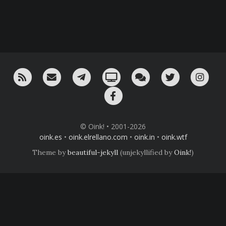
RSS
¡Mándame un email!
¡Nuestro canal en Telegram!
Oink! TV
Charla con nosotros 
Twitter
Ins
Facebook
© Oink! • 2001-2026
oink.es
•
oink.elrellano.com
•
oink.in
•
oink.wtf
Theme by
beautiful-jekyll
(unjekyllified by
Oink!
)