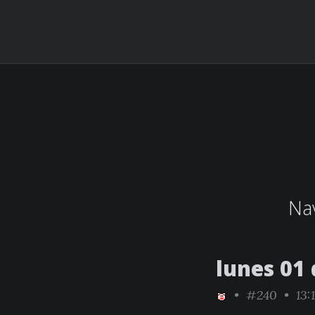
Nav
lunes 01
•
#240
• 13:1