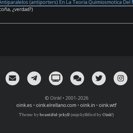
Antiparalelos (antiporters) En La Teoria Quimiosmotica Del
coña, ¿verdad?)
RSS
¡Mándame un email!
¡Nuestro canal en Telegram!
Oink! TV
Charla con nosot
Twitter
I
© Oink! • 2001-2026
oink.es
•
oink.elrellano.com
•
oink.in
•
oink.wtf
Theme by
beautiful-jekyll
(unjekyllified by
Oink!
)