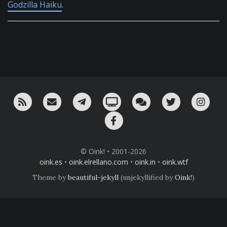
Godzilla Haiku
.
RSS
¡Mándame un email!
¡Nuestro canal en Telegram!
Oink! TV
Charla con nosotros 
Twitter
Ins
Facebook
© Oink! • 2001-2026
oink.es
•
oink.elrellano.com
•
oink.in
•
oink.wtf
Theme by
beautiful-jekyll
(unjekyllified by
Oink!
)