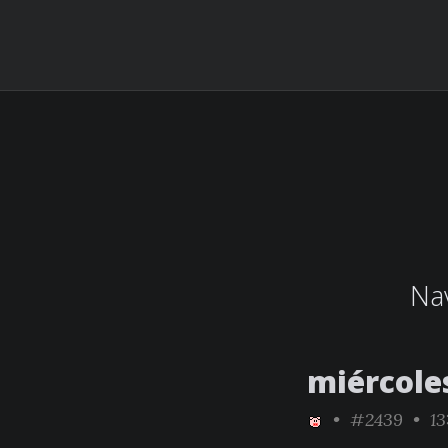
Nav
miércole
•
#2439
• 13