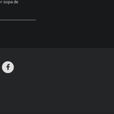
r sopa de
ros en Telegram
nstagram
Facebook