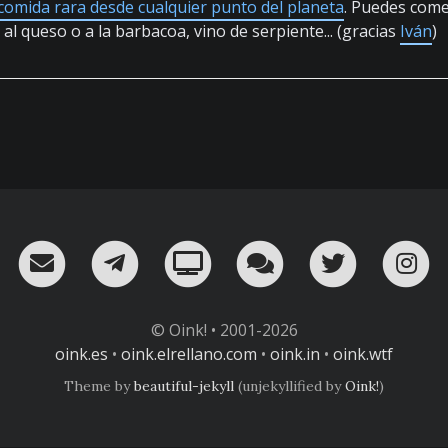
comida rara desde cualquier punto del planeta
. Puedes come
al queso o a la barbacoa, vino de serpiente... (gracias
Iván
)
RSS
¡Mándame un email!
¡Nuestro canal en Telegram!
Oink! TV
Charla con nosot
Twitter
I
© Oink! • 2001-2026
oink.es
•
oink.elrellano.com
•
oink.in
•
oink.wtf
Theme by
beautiful-jekyll
(unjekyllified by
Oink!
)