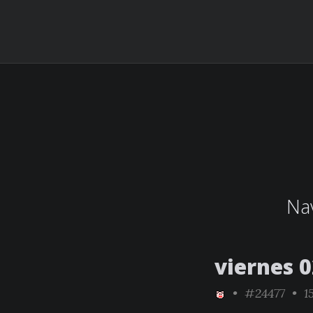
Nav
viernes 0
•
#24477
• 15