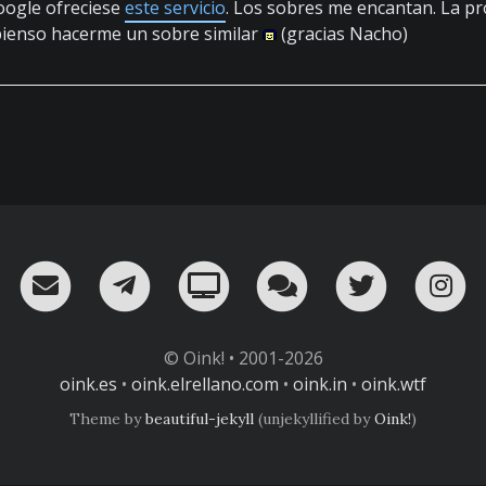
oogle ofreciese
este servicio
. Los sobres me encantan. La p
pienso hacerme un sobre similar
(gracias Nacho)
RSS
¡Mándame un email!
¡Nuestro canal en Telegram!
Oink! TV
Charla con nosot
Twitter
I
© Oink! • 2001-2026
oink.es
•
oink.elrellano.com
•
oink.in
•
oink.wtf
Theme by
beautiful-jekyll
(unjekyllified by
Oink!
)