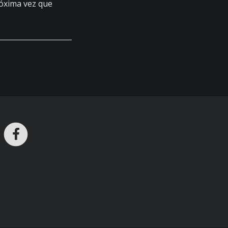
róxima vez que
ros en Telegram
nstagram
Facebook