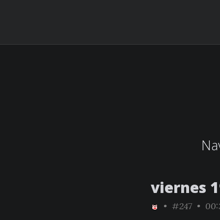
Nav
viernes 
•
#247
• 00: