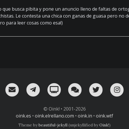
o que busca pibita y pone un anuncio lleno de faltas de ortog
istas. Le contesta una chica con ganas de guasa pero no de
ro para leer cosas como esa!)
RSS
¡Mándame un email!
¡Nuestro canal en Telegram!
Oink! TV
Charla con nosot
Twitter
I
© Oink! • 2001-2026
oink.es
•
oink.elrellano.com
•
oink.in
•
oink.wtf
Theme by
beautiful-jekyll
(unjekyllified by
Oink!
)