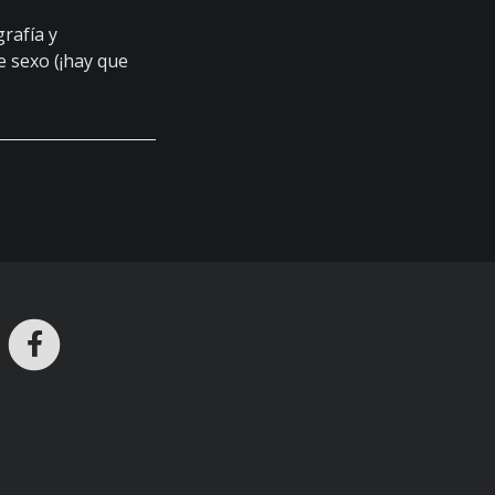
rafía y
 sexo (¡hay que
ros en Telegram
nstagram
Facebook