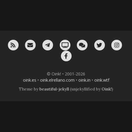
RSS
¡Mándame un email!
¡Nuestro canal en Telegram!
Oink! TV
Charla con nosotros 
Twitter
Ins
Facebook
© Oink! • 2001-2026
oink.es
•
oink.elrellano.com
•
oink.in
•
oink.wtf
Theme by
beautiful-jekyll
(unjekyllified by
Oink!
)