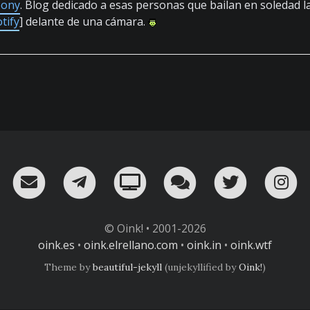
pony
. Blog dedicado a esas personas que bailan en soledad l
tify
] delante de una cámara.
RSS
¡Mándame un email!
¡Nuestro canal en Telegram!
Oink! TV
Charla con nosot
Twitter
I
© Oink! • 2001-2026
oink.es
•
oink.elrellano.com
•
oink.in
•
oink.wtf
Theme by
beautiful-jekyll
(unjekyllified by
Oink!
)