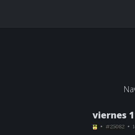
Nav
viernes 1
•
#25082
• 1