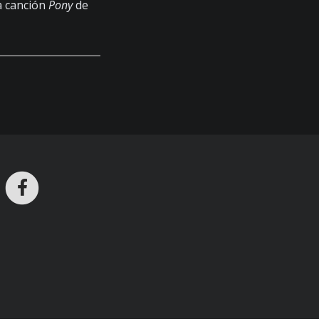
a canción
Pony
de
ros en Telegram
nstagram
Facebook