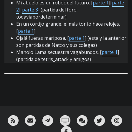
Mi abuelo es un roboc del futuro. [
parte 1
][
parte
2
][
parte 3
] (partida del foro
todaviapordeterminar)
En un cortijo grande, el más tonto hace relojes.
[
parte 1
]
Ojalá fueras mariposa. [
parte 1
] (esta y la anterior
son partidas de Natxo y sus colegas)
Manolo Lama secuestra vagabundos. [
parte 1
]
(partida de tetris_attack y amigos)
RSS
¡Mándame un email!
¡Nuestro canal en Telegram!
Oink! TV
Charla con nosotros 
Twitter
Ins
Facebook