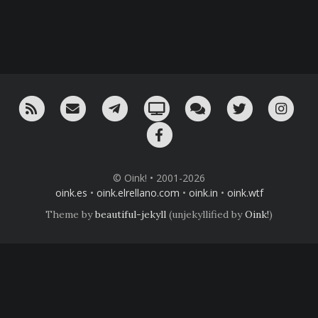
RSS
¡Mándame un email!
¡Nuestro canal en Telegram!
Oink! TV
Charla con nosotros 
Twitter
Ins
Facebook
© Oink! • 2001-2026
oink.es
•
oink.elrellano.com
•
oink.in
•
oink.wtf
Theme by
beautiful-jekyll
(unjekyllified by
Oink!
)