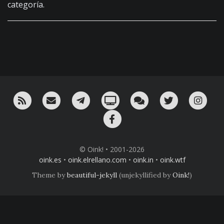
categoría.
RSS
¡Mándame un email!
¡Nuestro canal en Telegram!
Oink! TV
Charla con nosotros 
Twitter
Ins
Facebook
© Oink! • 2001-2026
oink.es
•
oink.elrellano.com
•
oink.in
•
oink.wtf
Theme by
beautiful-jekyll
(unjekyllified by
Oink!
)