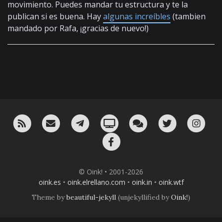
movimiento. Puedes mandar tu estructura y te la
publican si es buena. Hay
algunas increíbles
(tambien
mandado por Rafa, ¡gracias de nuevo!)
RSS
¡Mándame un email!
¡Nuestro canal en Telegram!
Oink! TV
Charla con nosotros 
Twitter
Ins
Facebook
© Oink! • 2001-2026
oink.es
•
oink.elrellano.com
•
oink.in
•
oink.wtf
Theme by
beautiful-jekyll
(unjekyllified by
Oink!
)