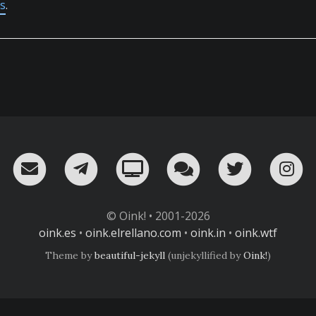
as
.
RSS
¡Mándame un email!
¡Nuestro canal en Telegram!
Oink! TV
Charla con nosot
Twitter
I
© Oink! • 2001-2026
oink.es
•
oink.elrellano.com
•
oink.in
•
oink.wtf
Theme by
beautiful-jekyll
(unjekyllified by
Oink!
)