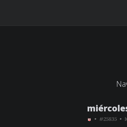
Nav
miércole
•
#25835
• 1