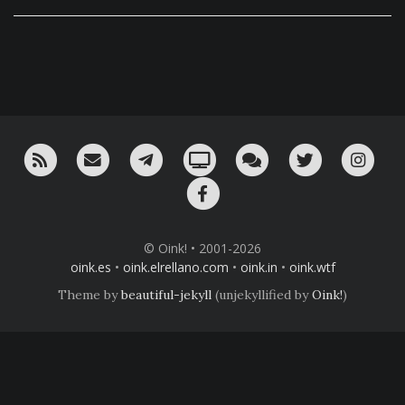
RSS
¡Mándame un email!
¡Nuestro canal en Telegram!
Oink! TV
Charla con nosotros 
Twitter
Ins
Facebook
© Oink! • 2001-2026
oink.es
•
oink.elrellano.com
•
oink.in
•
oink.wtf
Theme by
beautiful-jekyll
(unjekyllified by
Oink!
)