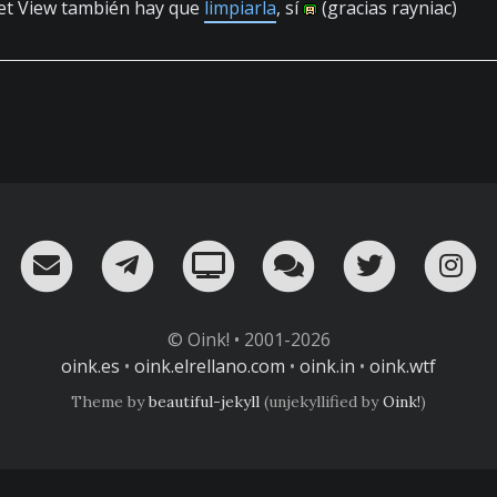
eet View también hay que
limpiarla
, sí
(gracias rayniac)
RSS
¡Mándame un email!
¡Nuestro canal en Telegram!
Oink! TV
Charla con nosot
Twitter
I
© Oink! • 2001-2026
oink.es
•
oink.elrellano.com
•
oink.in
•
oink.wtf
Theme by
beautiful-jekyll
(unjekyllified by
Oink!
)