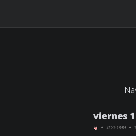
Nav
viernes 
•
#26099
• 1