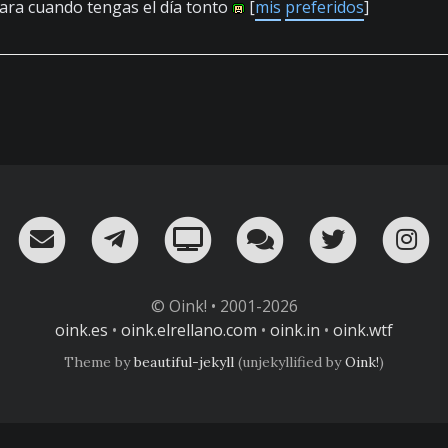
Para cuando tengas el día tonto
[
m
i
s
pre
fe
ri
dos
]
RSS
¡Mándame un email!
¡Nuestro canal en Telegram!
Oink! TV
Charla con nosot
Twitter
I
© Oink! • 2001-2026
oink.es
•
oink.elrellano.com
•
oink.in
•
oink.wtf
Theme by
beautiful-jekyll
(unjekyllified by
Oink!
)