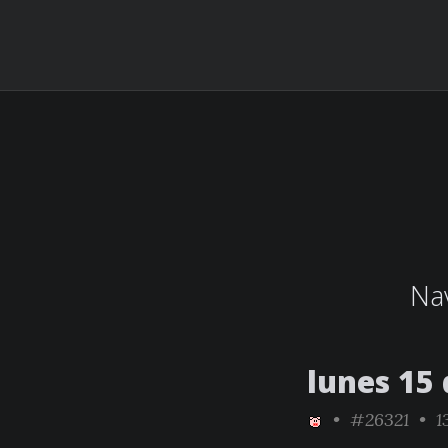
Nav
lunes 15
•
#26321
• 1