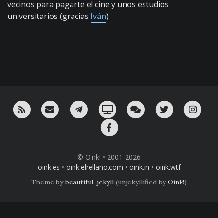
vecinos para pagarte el cine y unos estudios
universitarios (gracias
Iván
)
RSS
¡Mándame un email!
¡Nuestro canal en Telegram!
Oink! TV
Charla con nosotros 
Twitter
Ins
Facebook
© Oink! • 2001-2026
oink.es
•
oink.elrellano.com
•
oink.in
•
oink.wtf
Theme by
beautiful-jekyll
(unjekyllified by
Oink!
)