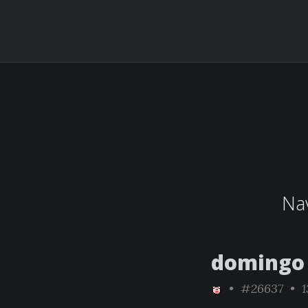
Nav
domingo 
•
#26637
• 1