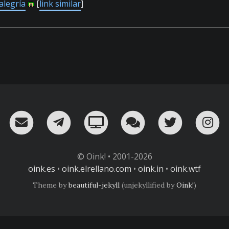
alegría
[
link similar
]
RSS
¡Mándame un email!
¡Nuestro canal en Telegram!
Oink! TV
Charla con nosot
Twitter
I
© Oink! • 2001-2026
oink.es
•
oink.elrellano.com
•
oink.in
•
oink.wtf
Theme by
beautiful-jekyll
(unjekyllified by
Oink!
)