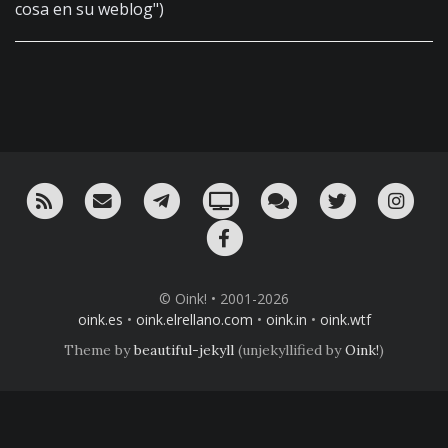
cosa en su weblog")
RSS
¡Mándame un email!
¡Nuestro canal en Telegram!
Oink! TV
Charla con nosotros 
Twitter
Ins
Facebook
© Oink! • 2001-2026
oink.es
•
oink.elrellano.com
•
oink.in
•
oink.wtf
Theme by
beautiful-jekyll
(unjekyllified by
Oink!
)