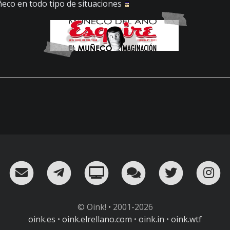
eco en todo tipo de situaciones
RSS
¡Mándame un email!
¡Nuestro canal en Telegram!
Oink! TV
Charla con nosot
Twitter
I
© Oink! • 2001-2026
oink.es
•
oink.elrellano.com
•
oink.in
•
oink.wtf