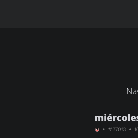
Nav
miércole
•
#27013
• 10