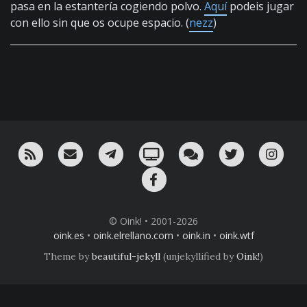
pasa en la estantería cogiendo polvo.
Aquí
podeis jugar
con ello sin que os ocupe espacio. (
nezz
)
RSS
¡Mándame un email!
¡Nuestro canal en Telegram!
Oink! TV
Charla con nosotros 
Twitter
Ins
Facebook
© Oink! • 2001-2026
oink.es
•
oink.elrellano.com
•
oink.in
•
oink.wtf
Theme by
beautiful-jekyll
(unjekyllified by
Oink!
)