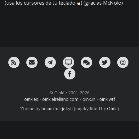
(usa los cursores de tu teclado
) (gracias McNolo)
RSS
¡Mándame un email!
¡Nuestro canal en Telegram!
Oink! TV
Charla con nosotros 
Twitter
Ins
Facebook
© Oink! • 2001-2026
oink.es
•
oink.elrellano.com
•
oink.in
•
oink.wtf
Theme by
beautiful-jekyll
(unjekyllified by
Oink!
)