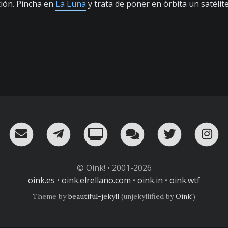
ción. Pincha en
La Luna
y trata de poner en órbita un satélit
RSS
¡Mándame un email!
¡Nuestro canal en Telegram!
Oink! TV
Charla con nosot
Twitter
I
© Oink! • 2001-2026
oink.es
•
oink.elrellano.com
•
oink.in
•
oink.wtf
Theme by
beautiful-jekyll
(unjekyllified by
Oink!
)