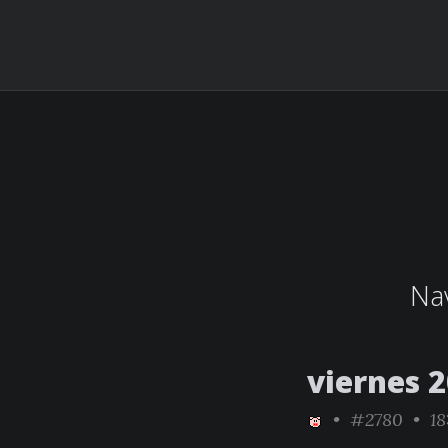
Nav
viernes 
•
#2780
• 18