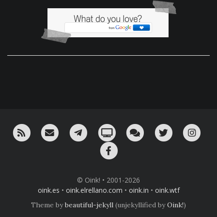
RSS
¡Mándame un email!
¡Nuestro canal en Telegram!
Oink! TV
Charla con nosotros 
Twitter
Ins
Facebook
© Oink! • 2001-2026
oink.es
•
oink.elrellano.com
•
oink.in
•
oink.wtf
Theme by
beautiful-jekyll
(unjekyllified by
Oink!
)