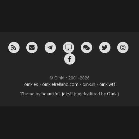
RSS
¡Mándame un email!
¡Nuestro canal en Telegram!
Oink! TV
Charla con nosotros 
Twitter
Ins
Facebook
© Oink! • 2001-2026
oink.es
•
oink.elrellano.com
•
oink.in
•
oink.wtf
Theme by
beautiful-jekyll
(unjekyllified by
Oink!
)