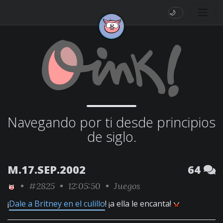
🌙
Navegando por ti desde principios
de siglo.
M.17.SEP.2002
64
•
#2825
• 12:05:50 •
Juegos
¡
Dale a Britney en el culillo
! ¡a ella le encanta!