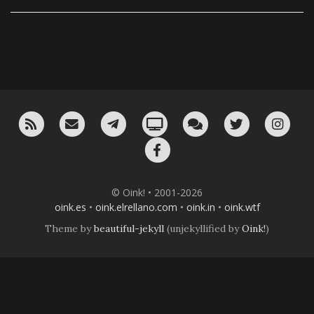
RSS
¡Mándame un email!
¡Nuestro canal en Telegram!
Oink! TV
Charla con nosotros 
Twitter
Ins
Facebook
© Oink! • 2001-2026
oink.es
•
oink.elrellano.com
•
oink.in
•
oink.wtf
Theme by
beautiful-jekyll
(unjekyllified by
Oink!
)