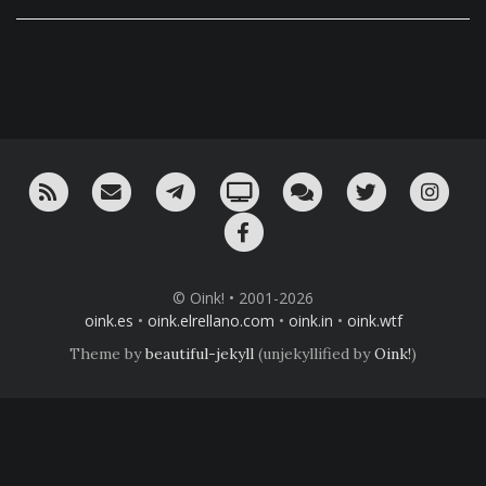
RSS
¡Mándame un email!
¡Nuestro canal en Telegram!
Oink! TV
Charla con nosotros 
Twitter
Ins
Facebook
© Oink! • 2001-2026
oink.es
•
oink.elrellano.com
•
oink.in
•
oink.wtf
Theme by
beautiful-jekyll
(unjekyllified by
Oink!
)