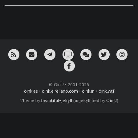
RSS
¡Mándame un email!
¡Nuestro canal en Telegram!
Oink! TV
Charla con nosotros 
Twitter
Ins
Facebook
© Oink! • 2001-2026
oink.es
•
oink.elrellano.com
•
oink.in
•
oink.wtf
Theme by
beautiful-jekyll
(unjekyllified by
Oink!
)