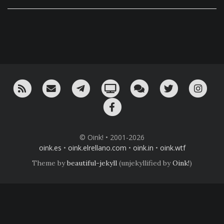
RSS
¡Mándame un email!
¡Nuestro canal en Telegram!
Oink! TV
Charla con nosotros 
Twitter
Ins
Facebook
© Oink! • 2001-2026
oink.es
•
oink.elrellano.com
•
oink.in
•
oink.wtf
Theme by
beautiful-jekyll
(unjekyllified by
Oink!
)