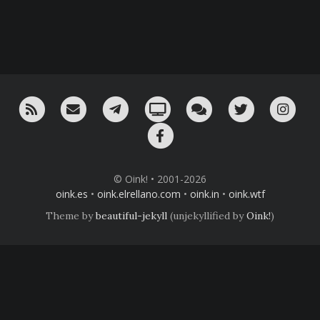
RSS
¡Mándame un email!
¡Nuestro canal en Telegram!
Oink! TV
Charla con nosotros 
Twitter
Ins
Facebook
© Oink! • 2001-2026
oink.es
•
oink.elrellano.com
•
oink.in
•
oink.wtf
Theme by
beautiful-jekyll
(unjekyllified by
Oink!
)