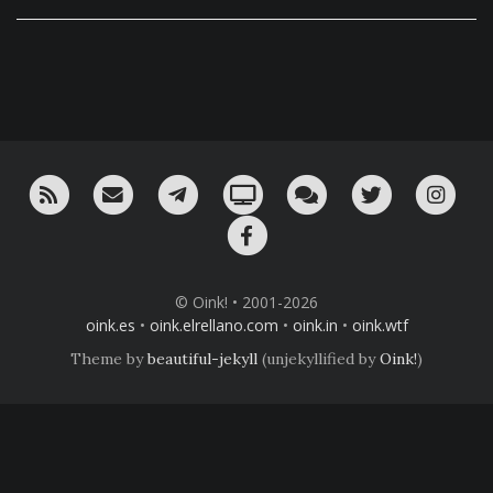
RSS
¡Mándame un email!
¡Nuestro canal en Telegram!
Oink! TV
Charla con nosotros 
Twitter
Ins
Facebook
© Oink! • 2001-2026
oink.es
•
oink.elrellano.com
•
oink.in
•
oink.wtf
Theme by
beautiful-jekyll
(unjekyllified by
Oink!
)