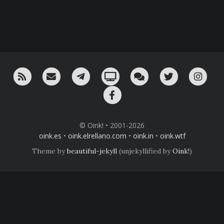
RSS
¡Mándame un email!
¡Nuestro canal en Telegram!
Oink! TV
Charla con nosotros 
Twitter
Ins
Facebook
© Oink! • 2001-2026
oink.es
•
oink.elrellano.com
•
oink.in
•
oink.wtf
Theme by
beautiful-jekyll
(unjekyllified by
Oink!
)