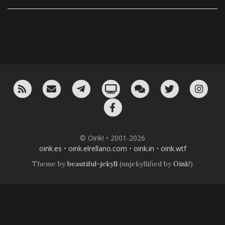
RSS
¡Mándame un email!
¡Nuestro canal en Telegram!
Oink! TV
Charla con nosotros 
Twitter
Ins
Facebook
© Oink! • 2001-2026
oink.es
•
oink.elrellano.com
•
oink.in
•
oink.wtf
Theme by
beautiful-jekyll
(unjekyllified by
Oink!
)