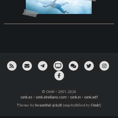
RSS
¡Mándame un email!
¡Nuestro canal en Telegram!
Oink! TV
Charla con nosotros 
Twitter
Ins
Facebook
© Oink! • 2001-2026
oink.es
•
oink.elrellano.com
•
oink.in
•
oink.wtf
Theme by
beautiful-jekyll
(unjekyllified by
Oink!
)