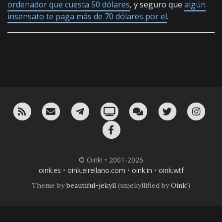
ordenador que cuesta 50 dólares
, y seguro que
algún
insensato te paga más de 70 dólares por el
.
RSS
¡Mándame un email!
¡Nuestro canal en Telegram!
Oink! TV
Charla con nosotros 
Twitter
Ins
Facebook
© Oink! • 2001-2026
oink.es
•
oink.elrellano.com
•
oink.in
•
oink.wtf
Theme by
beautiful-jekyll
(unjekyllified by
Oink!
)