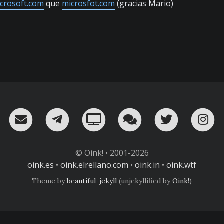
crosoft.com
que
microsfot.com
(gracias Mario)
RSS
¡Mándame un email!
¡Nuestro canal en Telegram!
Oink! TV
Charla con nosot
Twitter
I
© Oink! • 2001-2026
oink.es
•
oink.elrellano.com
•
oink.in
•
oink.wtf
Theme by
beautiful-jekyll
(unjekyllified by
Oink!
)