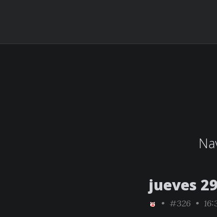
Nav
jueves 2
•
#326
• 16: