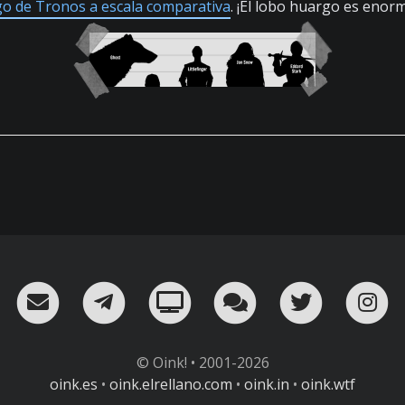
go de Tronos a escala comparativa
. ¡El lobo huargo es enor
RSS
¡Mándame un email!
¡Nuestro canal en Telegram!
Oink! TV
Charla con nosot
Twitter
I
© Oink! • 2001-2026
oink.es
•
oink.elrellano.com
•
oink.in
•
oink.wtf