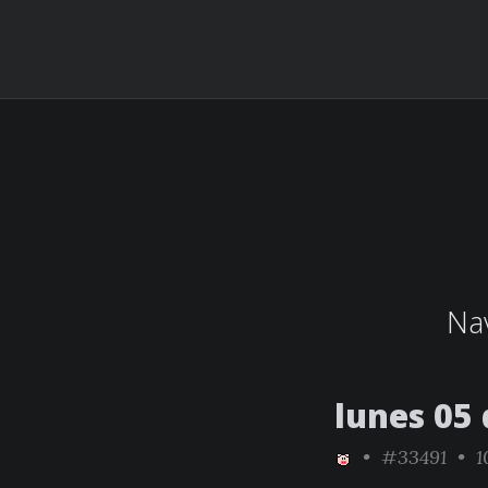
Nav
lunes 05
•
#33491
• 1