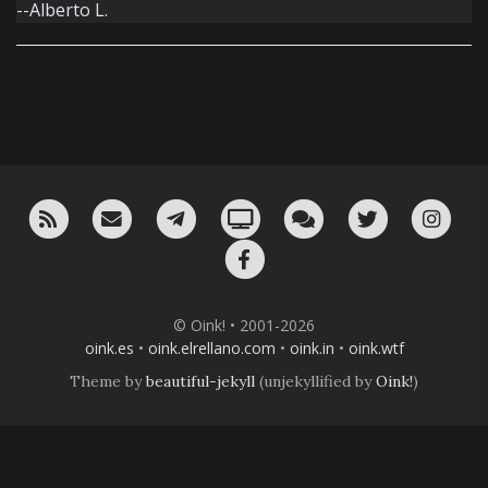
--Alberto L.
RSS
¡Mándame un email!
¡Nuestro canal en Telegram!
Oink! TV
Charla con nosotros 
Twitter
Ins
Facebook
© Oink! • 2001-2026
oink.es
•
oink.elrellano.com
•
oink.in
•
oink.wtf
Theme by
beautiful-jekyll
(unjekyllified by
Oink!
)