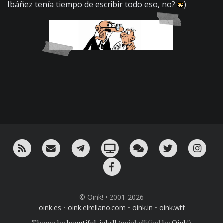
Ibáñez tenía tiempo de escribir todo eso, no?
)
RSS
¡Mándame un email!
¡Nuestro canal en Telegram!
Oink! TV
Charla con nosotros 
Twitter
Ins
Facebook
© Oink! • 2001-2026
oink.es
•
oink.elrellano.com
•
oink.in
•
oink.wtf
Theme by
beautiful-jekyll
(unjekyllified by
Oink!
)