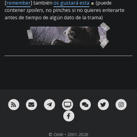
[
remember
] también
os gustará esta
(puede
contener
spoilers
, no pinches si no quieres enterarte
antes de tiempo de algún dato de la trama)
RSS
¡Mándame un email!
¡Nuestro canal en Telegram!
Oink! TV
Charla con nosotros 
Twitter
Ins
Facebook
© Oink! • 2001-2026