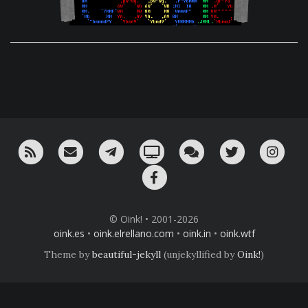
RSS
¡Mándame un email!
¡Nuestro canal en Telegram!
Oink! TV
Charla con nosotros 
Twitter
Ins
Facebook
© Oink! • 2001-2026
oink.es
•
oink.elrellano.com
•
oink.in
•
oink.wtf
Theme by
beautiful-jekyll
(unjekyllified by
Oink!
)